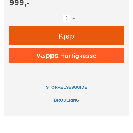
999,-
-
+
Kjøp
STØRRELSESGUIDE
BRODERING