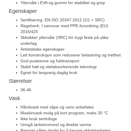
Yttersåle i EVA og gummi for stabilitet og grep
Egenskaper
Sertifisering: EN ISO 20347:2012 (O1 + SRC)
Regelverk: I samsvar med PPE-forordning (EU)
2016/425
Sklisikker yttersåle (SRC) for trygt feste på ulike
underlag
Antistatiske egenskaper
Lett konstruksjon som reduserer belastning og tretthet
God pusteevne og fukttransport
Stabil hæl og støtabsorberende teknologi
Egnet for langvarig daglig bruk
Størrelser
36-46
Vask
Håndvask med såpe og vann anbefales
Maskinvask mulig på kort program, maks 30 °C
Ikke bruk sentrifuge
Unngå tørketrommel og direkte varme
Rengjør sålen daglig for å bevare sklisikkerheten