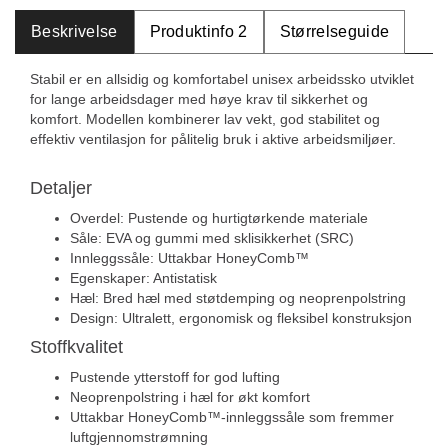
Beskrivelse
Produktinfo 2
Størrelseguide
Stabil er en allsidig og komfortabel unisex arbeidssko utviklet
for lange arbeidsdager med høye krav til sikkerhet og
komfort. Modellen kombinerer lav vekt, god stabilitet og
effektiv ventilasjon for pålitelig bruk i aktive arbeidsmiljøer.
Detaljer
Overdel: Pustende og hurtigtørkende materiale
Såle: EVA og gummi med sklisikkerhet (SRC)
Innleggssåle: Uttakbar HoneyComb™
Egenskaper: Antistatisk
Hæl: Bred hæl med støtdemping og neoprenpolstring
Design: Ultralett, ergonomisk og fleksibel konstruksjon
Stoffkvalitet
Pustende ytterstoff for god lufting
Neoprenpolstring i hæl for økt komfort
Uttakbar HoneyComb™-innleggssåle som fremmer
luftgjennomstrømning