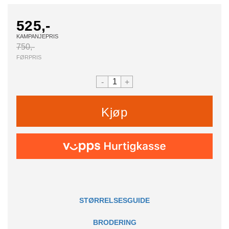
525,-
KAMPANJEPRIS
750,-
FØRPRIS
-
+
Kjøp
STØRRELSESGUIDE
BRODERING