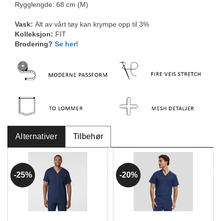
Rygglengde: 68 cm (M)
Vask:
Alt av vårt tøy kan krympe opp til 3%
Kolleksjon:
FIT
Brodering?
Se her!
Alternativer
Tilbehør
25%
20%