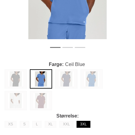
Farge
Ceil Blue
Størrelse
XS
S
L
XL
XXL
3XL