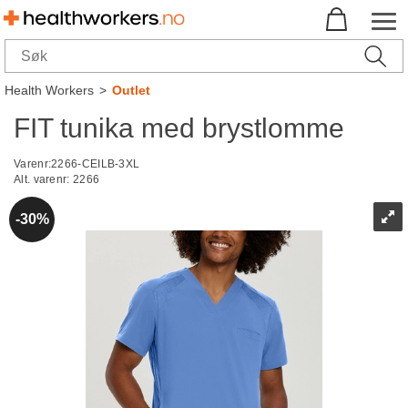
Health Workers
>
Outlet
FIT tunika med brystlomme
Varenr:
2266-CEILB-3XL
Alt. varenr:
2266
30%