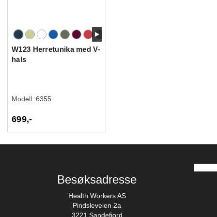
W123 Herretunika med V-
hals
Modell:
6355
699,-
Besøksadresse
Health Workers AS
Pindsleveien 2a
3221 Sandefjord