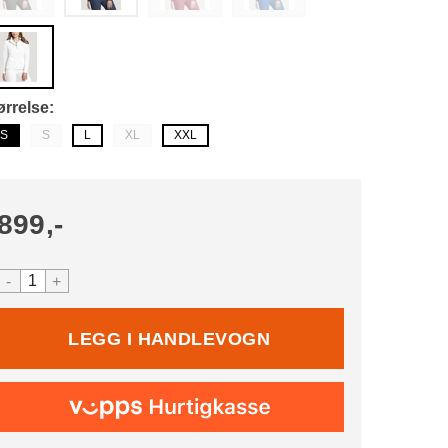
ørrelse
S
S
L
XL
XXL
899,-
-
+