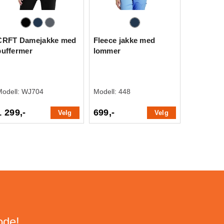
CRFT Damejakke med
Fleece jakke med
puffermer
lommer
Modell:
WJ704
Modell:
448
1 299,-
699,-
Velg
Velg
ode!