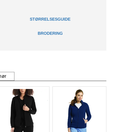
STØRRELSESGUIDE
BRODERING
hør