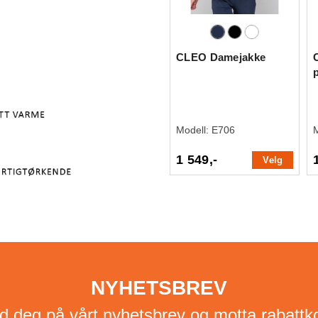
CLEO Damejakke
Modell:
E706
1 549,-
Velg
NYHETSBREV
d deg på vårt nyhetsbrev og motta rabattk