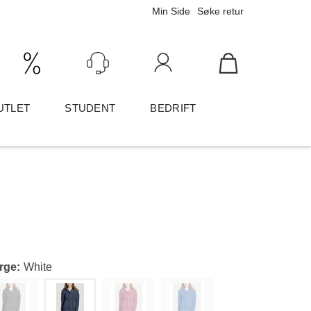
Min Side
Søke retur
Ink/Eks mva
Logg inn
UTLET
STUDENT
BEDRIFT
rge
White