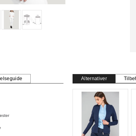
relseguide
Alternativer
Tilbe
ester
e