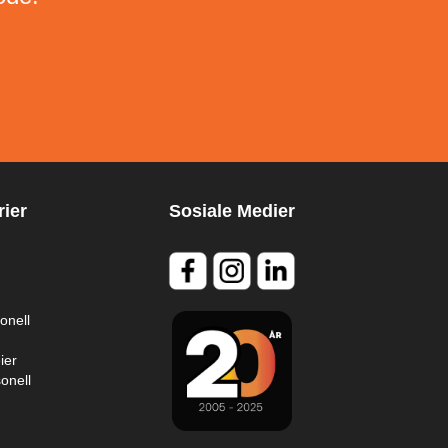
ier
Sosiale Medier
onell
ier
onell