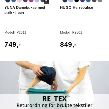
YUNA Damebukse med
HUGO Herrebukse
strikk i ben
Modell:
P2011
Modell:
P2501
749,-
849,-