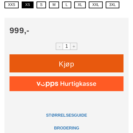
XXS
XS
S
M
L
XL
XXL
3XL
999,-
-
+
Kjøp
STØRRELSESGUIDE
BRODERING