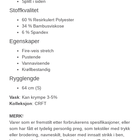
Splitt i siden
Stoffkvalitet
60 % Resirkulert Polyester
34 % Bambusviskose
6 % Spandex
Egenskaper
Fire-veis stretch
Pustende
Vannavisende
Krøllbestandig
Rygglengde
64 cm (S)
Vask
: Kan krympe 3-5%
Kolleksjon
: CRFT
MERK
!
Varer som er fremstilt etter forbrukerens spesifikasjoner, eller
som har fått et tydelig personlig preg, som tekstiler med trykk
eller brodering, navneskilt, bukser med innsatt strikk i ben,