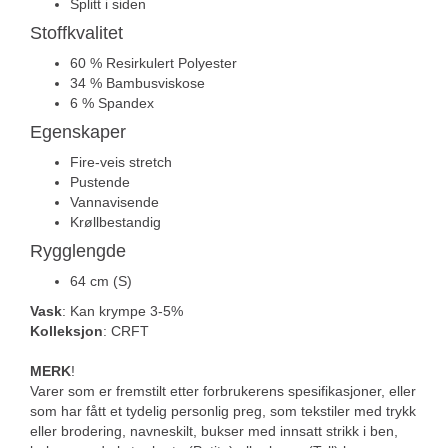
Splitt i siden
Stoffkvalitet
60 % Resirkulert Polyester
34 % Bambusviskose
6 % Spandex
Egenskaper
Fire-veis stretch
Pustende
Vannavisende
Krøllbestandig
Rygglengde
64 cm (S)
Vask
: Kan krympe 3-5%
Kolleksjon
: CRFT
MERK
!
Varer som er fremstilt etter forbrukerens spesifikasjoner, eller
som har fått et tydelig personlig preg, som tekstiler med trykk
eller brodering, navneskilt, bukser med innsatt strikk i ben,