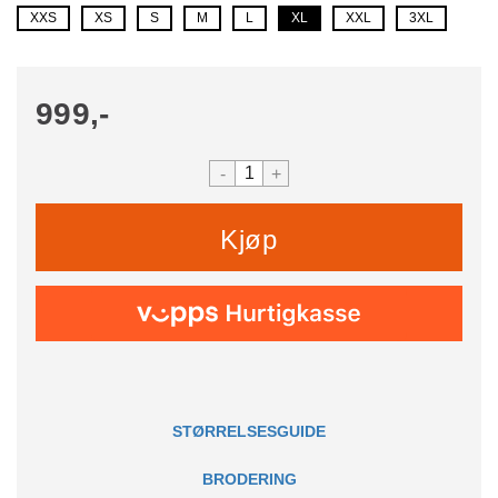
XXS
XS
S
M
L
XL
XXL
3XL
999,-
-
+
Kjøp
STØRRELSESGUIDE
BRODERING