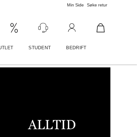
Min Side
Søke retur
Ink/Eks mva
Logg inn
UTLET
STUDENT
BEDRIFT