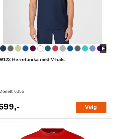
W123 Herretunika med V-hals
Modell:
6355
699,-
Velg