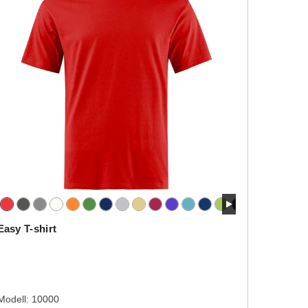
Easy T-shirt
Modell:
10000