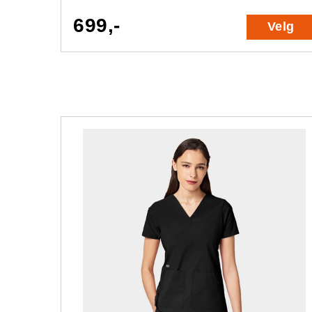
699,-
Velg