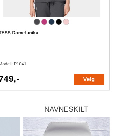
TESS Dametunika
Modell:
P1041
749,-
Velg
NAVNESKILT