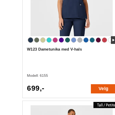
W123 Dametunika med V-hals
Modell:
6155
699,-
Velg