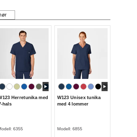
hør
W123 Herretunika med
W123 Unisex tunika
V-hals
med 4 lommer
Modell:
6355
Modell:
6855