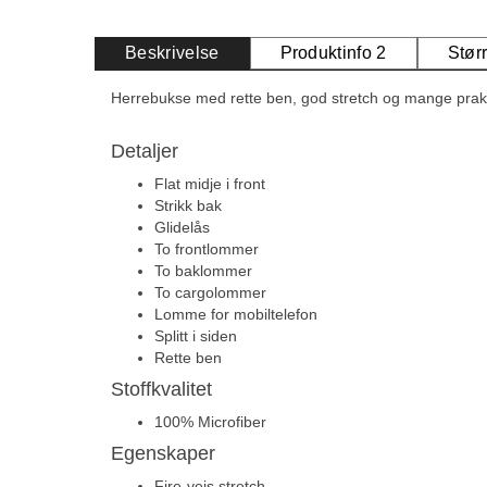
Beskrivelse
Produktinfo 2
Stør
Herrebukse med rette ben, god stretch og mange prak
Detaljer
Flat midje i front
Strikk bak
Glidelås
To frontlommer
To baklommer
To cargolommer
Lomme for mobiltelefon
Splitt i siden
Rette ben
Stoffkvalitet
100% Microfiber
Egenskaper
Fire-veis stretch