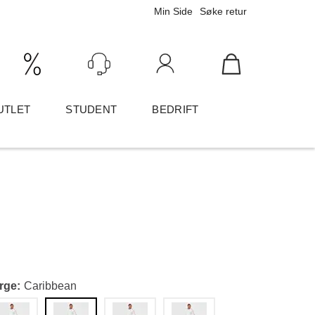
Min Side
Søke retur
Ink/Eks mva
Logg inn
UTLET
STUDENT
BEDRIFT
rge
Caribbean