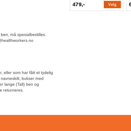
479,-
Velg
 ben, må spesialbestilles.
g@healthworkers.no
, eller som har fått et tydelig
, navneskilt, bukser med
ler lange (Tall) ben og
e returneres.