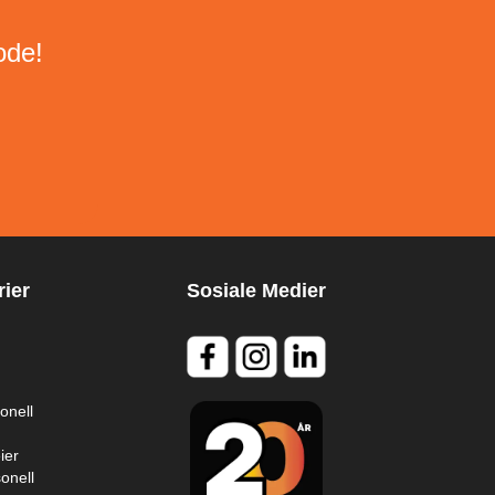
ode!
ier
Sosiale Medier
onell
ier
onell