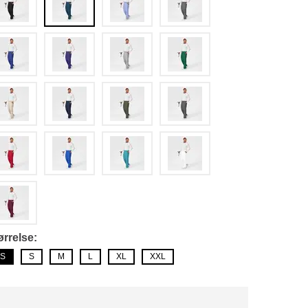
ørrelse
S
S
M
L
XL
XXL