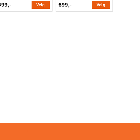
699,-
699,-
Velg
Velg