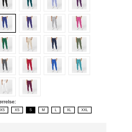
ørrelse
XS
XS
S
M
L
XL
XXL