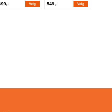
699,-
549,-
Velg
Velg