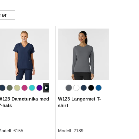
hør
W123 Dametunika med
W123 Langermet T-
V-hals
shirt
Modell:
6155
Modell:
2189