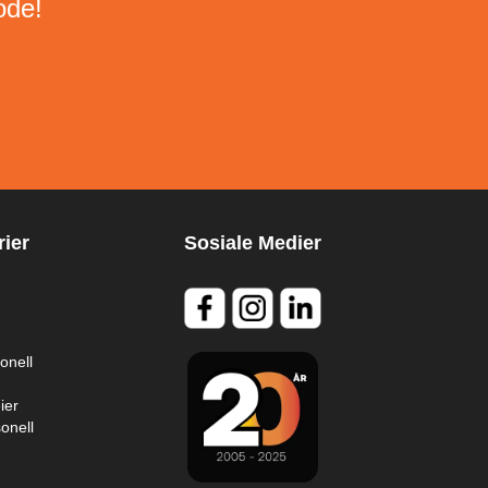
ode!
ier
Sosiale Medier
onell
ier
onell