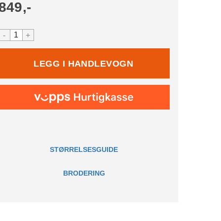
849,-
-
+
STØRRELSESGUIDE
BRODERING