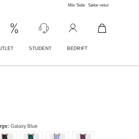
Min Side
Søke retur
Ink/Eks mva
Logg inn
UTLET
STUDENT
BEDRIFT
rge
Galaxy Blue