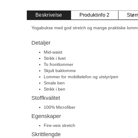
Beskrivelse
Produktinfo 2
Stør
Yogabukse med god stretch og mange praktiske lomm
Detaljer
Mid-waist
Strikk i livet
To frontlommer
Skjult baklomme
Lommer for mobiltelefon og utstyr/pen
Smale ben
Strikk i ben
Stoffkvalitet
100% Microfiber
Egenskaper
Fire-veis stretch
Skrittlengde