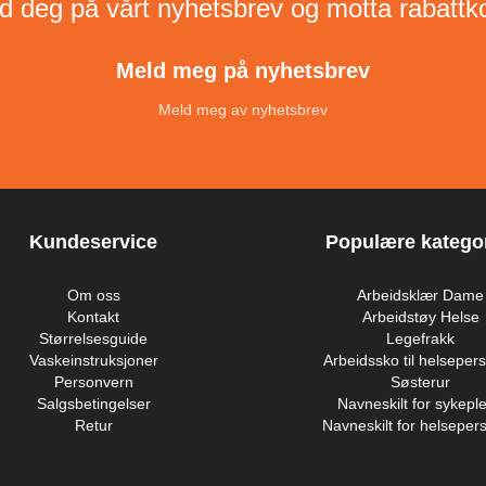
d deg på vårt nyhetsbrev og motta rabattk
Meld meg på nyhetsbrev
Meld meg av nyhetsbrev
Kundeservice
Populære kategor
Om oss
Arbeidsklær Dame
Kontakt
Arbeidstøy Helse
Størrelsesguide
Legefrakk
Vaskeinstruksjoner
Arbeidssko til helsepers
Personvern
Søsterur
Salgsbetingelser
Navneskilt for sykeple
Retur
Navneskilt for helsepers