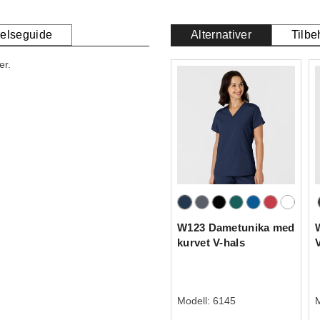
relseguide
Alternativer
Tilbe
er.
W123 Dametunika med
kurvet V-hals
Modell:
6145