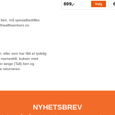
699,-
Velg
 ben, må spesialbestilles.
g@healthworkers.no
, eller som har fått et tydelig
, navneskilt, bukser med
ler lange (Tall) ben og
e returneres.
NYHETSBREV