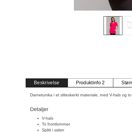
Beskrivelse
Produktinfo 2
Stør
Dametunika i et sliteskerkt materiale, med V-hals og t
Detaljer
V-hals
To frontlommer
Splitt i siden