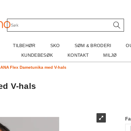
TILBEHØR
SKO
SØM & BRODERI
O
KUNDEBESØK
KONTAKT
MILJØ
ANA Flex Dametunika med V-hals
d V-hals
Fa