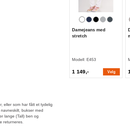
Damejeans med
stretch
Modell:
E453
1 149,-
Velg
, eller som har fått et tydelig
, navneskilt, bukser med
ler lange (Tall) ben og
e returneres.