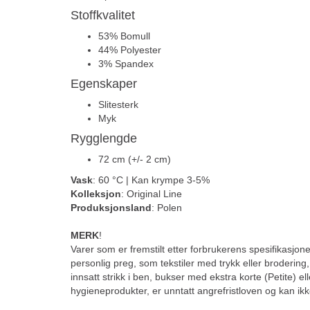
Stoffkvalitet
53% Bomull
44% Polyester
3% Spandex
Egenskaper
Slitesterk
Myk
Rygglengde
72 cm (+/- 2 cm)
Vask
: 60 °C | Kan krympe 3-5%
Kolleksjon
: Original Line
Produksjonsland
: Polen
MERK
!
Varer som er fremstilt etter forbrukerens spesifikasjoner
personlig preg, som tekstiler med trykk eller brodering
innsatt strikk i ben, bukser med ekstra korte (Petite) el
hygieneprodukter, er unntatt angrefristloven og kan ikk