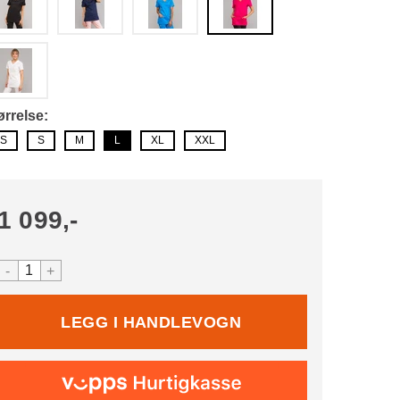
ørrelse
S
S
M
L
XL
XXL
1 099,-
-
+