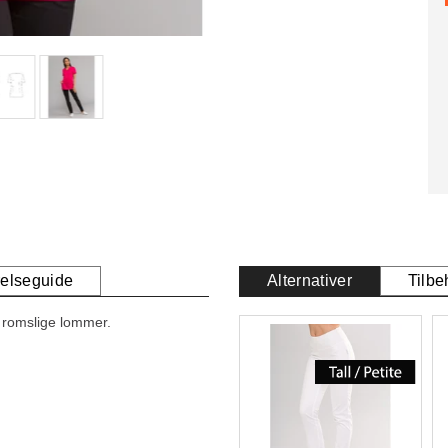
relseguide
Alternativer
Tilbe
o romslige lommer.