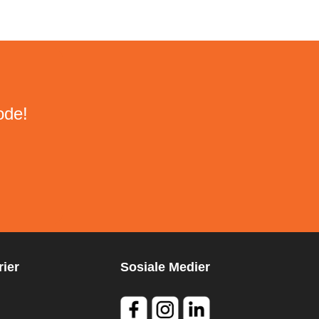
ode!
ier
Sosiale Medier