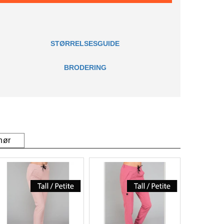
STØRRELSESGUIDE
BRODERING
hør