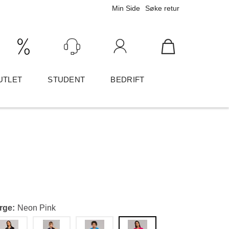
Min Side
Søke retur
Ink/Eks mva
Logg inn
UTLET
STUDENT
BEDRIFT
rge
Neon Pink