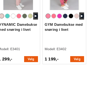
DYNAMIC Damebukse
GYM Damebukse med
med snøring i livet
snøring i livet
Modell:
E3401
Modell:
E3402
1 299,-
1 199,-
Velg
Velg