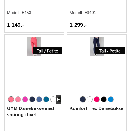
Modell:
E453
Modell:
E3401
1 149,-
1 299,-
GYM Damebukse med
Komfort Flex Damebukse
snøring i livet