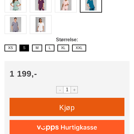
Størrelse
XS
S
M
L
XL
XXL
1 199,-
-
+
Kjøp