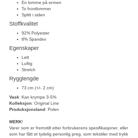
En lomme på ermen
To frontlommer
Splitt i siden
Stoffkvalitet
92% Polyester
8% Spandex
Egenskaper
Lett
Luftig
Stretch
Rygglengde
73 cm (+/- 2 cm)
Vask
: Kan krympe 3-5%
Kolleksjon
: Original Line
Produksjonsland
: Polen
MERK
!
Varer som er fremstilt etter forbrukerens spesifikasjoner, eller
som har fått et tydelig personlig preg, som tekstiler med trykk