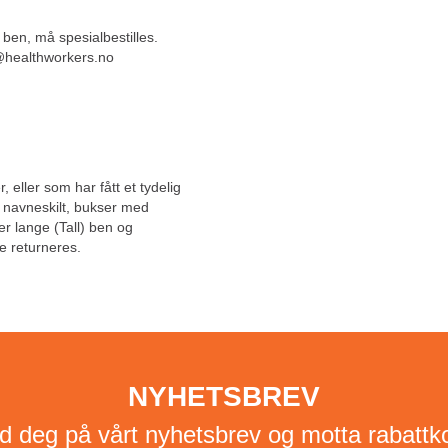
 ben, må spesialbestilles.
g@healthworkers.no
, eller som har fått et tydelig
, navneskilt, bukser med
ler lange (Tall) ben og
e returneres.
NYHETSBREV
d deg på vårt nyhetsbrev og motta rabattk