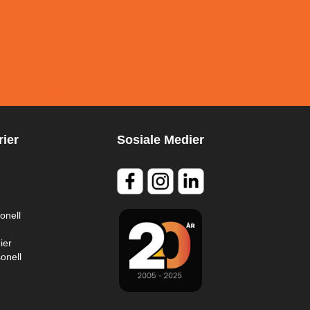
ier
Sosiale Medier
onell
ier
onell