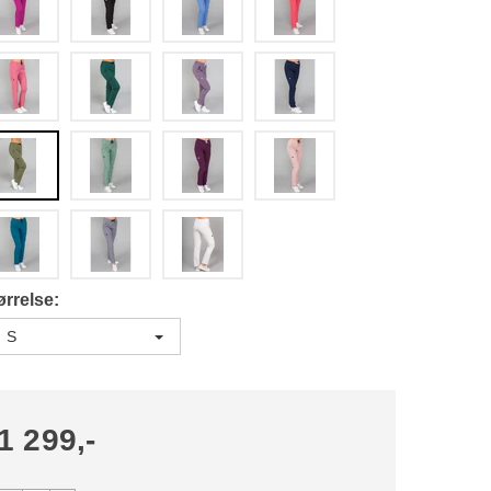
ørrelse
S
1 299,-