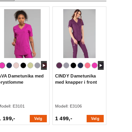
AVA Dametunika med
CINDY Dametunika
brystlomme
med knapper i front
Modell:
E3101
Modell:
E3106
1 199,-
1 499,-
Velg
Velg