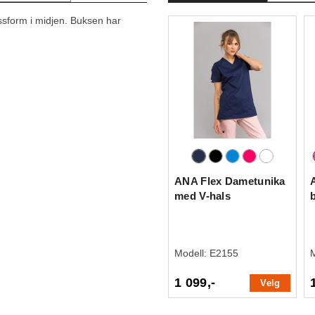
assform i midjen. Buksen har
ANA Flex Dametunika
med V-hals
Modell:
E2155
1 099,-
Velg