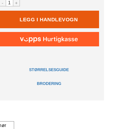
-
+
STØRRELSESGUIDE
BRODERING
hør