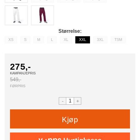
Størrelse
XS
S
M
L
XL
XXL
3XL
TSM
275,-
KAMPANJEPRIS
549,-
FØRPRIS
-
+
Kjøp