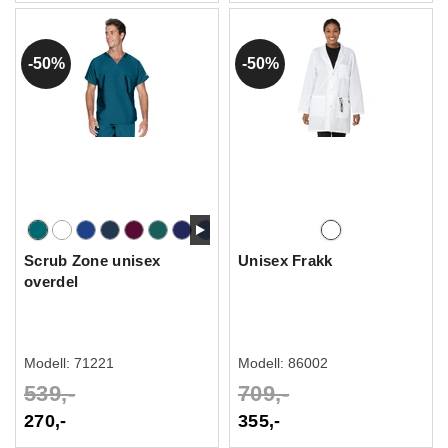
50%
50%
Scrub Zone unisex
Unisex Frakk
overdel
Modell:
71221
Modell:
86002
539,-
709,-
270,-
355,-