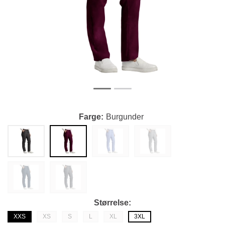
Farge
Burgunder
Størrelse
XXS
XS
S
L
XL
3XL