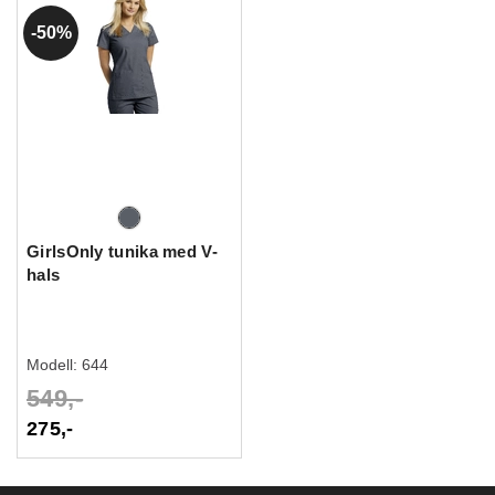
50%
GirlsOnly tunika med V-
hals
Modell:
644
549,-
275,-