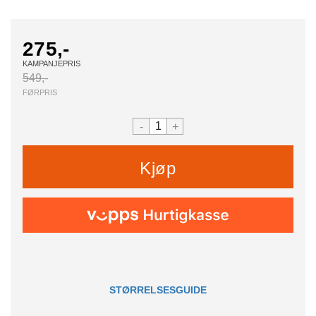
275,-
KAMPANJEPRIS
549,-
FØRPRIS
-
+
Kjøp
STØRRELSESGUIDE