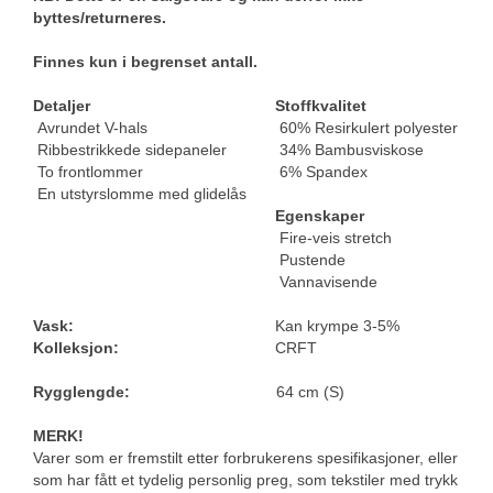
byttes/returneres.
Finnes kun i begrenset antall.
Detaljer
Stoffkvalitet
Avrundet V-hals
60% Resirkulert polyester
Ribbestrikkede sidepaneler
34% Bambusviskose
To frontlommer
6% Spandex
En utstyrslomme med glidelås
Egenskaper
Fire-veis stretch
Pustende
Vannavisende
Vask:
Kan krympe 3-5%
Kolleksjon:
CRFT
Rygglengde:
64 cm (S)
MERK
!
Varer som er fremstilt etter forbrukerens spesifikasjoner, eller
som har fått et tydelig personlig preg, som tekstiler med trykk