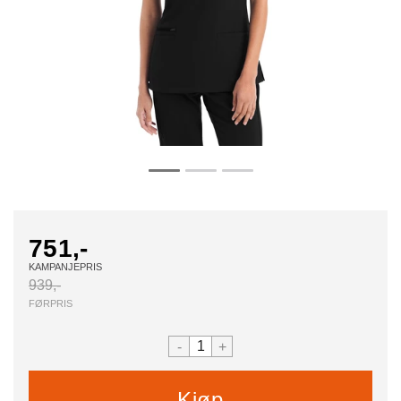
751,-
KAMPANJEPRIS
939,-
FØRPRIS
-
+
Kjøp