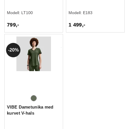
Modell:
LT100
Modell:
E183
799,-
1 499,-
20%
VIBE Dametunika med
kurvet V-hals