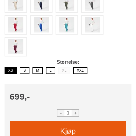
Størrelse
XS
S
M
L
XL
XXL
699,-
-
+
Kjøp