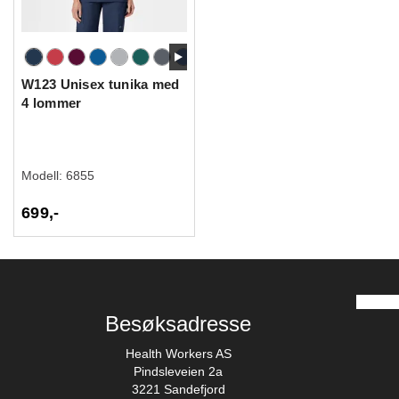
W123 Unisex tunika med
4 lommer
Modell:
6855
699,-
Besøksadresse
Health Workers AS
Pindsleveien 2a
3221 Sandefjord