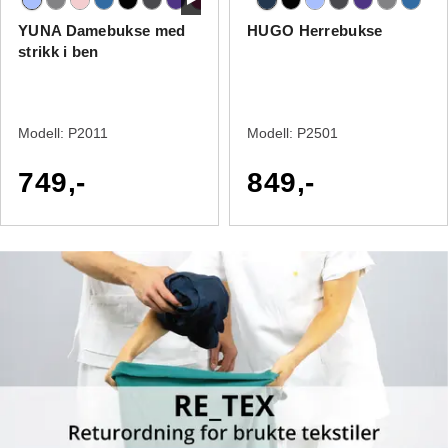
YUNA Damebukse med
HUGO Herrebukse
strikk i ben
Modell:
P2011
Modell:
P2501
749,-
849,-