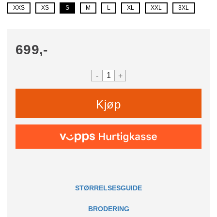
XXS
XS
S
M
L
XL
XXL
3XL
699,-
-
+
Kjøp
STØRRELSESGUIDE
BRODERING