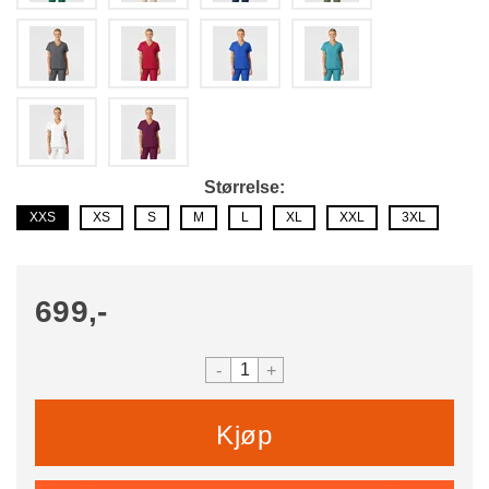
Størrelse
XXS
XS
S
M
L
XL
XXL
3XL
699,-
-
+
Kjøp