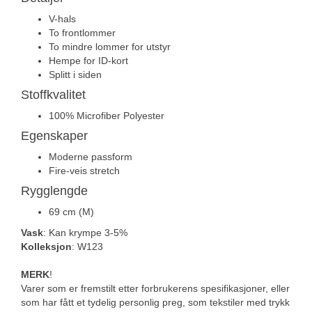
V-hals
To frontlommer
To mindre lommer for utstyr
Hempe for ID-kort
Splitt i siden
Stoffkvalitet
100% Microfiber Polyester
Egenskaper
Moderne passform
Fire-veis stretch
Rygglengde
69 cm (M)
Vask
: Kan krympe 3-5%
Kolleksjon
: W123
MERK
!
Varer som er fremstilt etter forbrukerens spesifikasjoner, eller
som har fått et tydelig personlig preg, som tekstiler med trykk