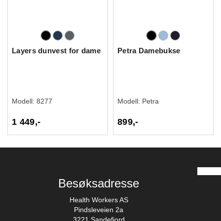
Layers dunvest for dame
Petra Damebukse
Modell:
8277
Modell:
Petra
1 449,-
899,-
Besøksadresse
Health Workers AS
Pindsleveien 2a
3221 Sandefjord