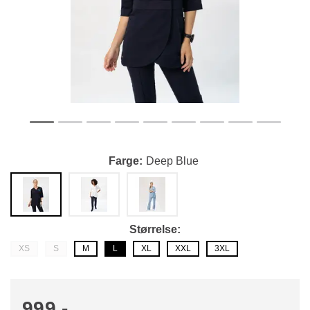
Farge
Deep Blue
Størrelse
XS
S
M
L
XL
XXL
3XL
999,-