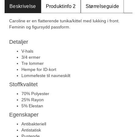
Beskrivelse
Produktinfo 2
Størrelseguide
Caroline er en flatterende tunika/kittel med lukking i front.
Feminin og figursydd passform.
Detaljer
V-hals
3/4 ermer
Tre lommer
Hempe for ID-kort
Lommefeste til navneskilt
Stoffkvalitet
70% Polyester
25% Rayon
5% Elestan
Egenskaper
Antibakteriell
Antistatisk
Pustende