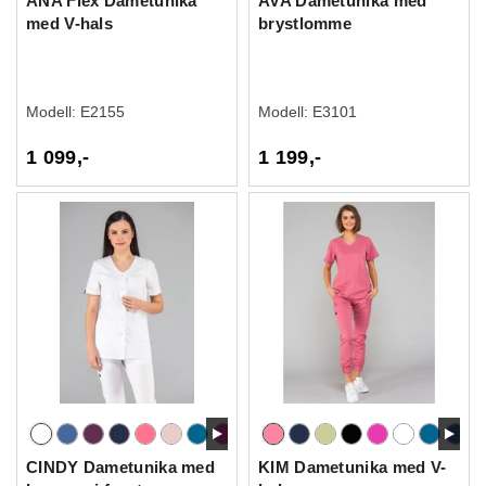
ANA Flex Dametunika
AVA Dametunika med
med V-hals
brystlomme
Modell:
E2155
Modell:
E3101
1 099,-
1 199,-
CINDY Dametunika med
KIM Dametunika med V-