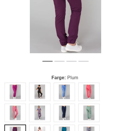
Farge
Plum