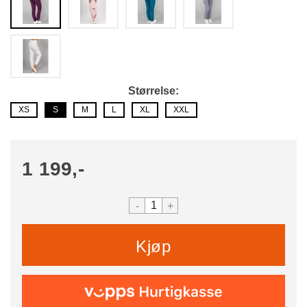
Størrelse
XS
S
M
L
XL
XXL
1 199,-
-
+
Kjøp