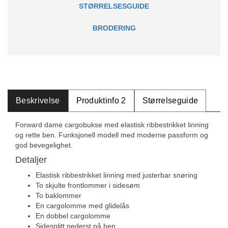
STØRRELSESGUIDE
BRODERING
Beskrivelse
Produktinfo 2
Størrelseguide
Forward dame cargobukse med elastisk ribbestrikket linning
og rette ben. Funksjonell modell med moderne passform og
god bevegelighet.
Detaljer
Elastisk ribbestrikket linning med justerbar snøring
To skjulte frontlommer i sidesøm
To baklommer
En cargolomme med glidelås
En dobbel cargolomme
Sidesplitt nederst på ben