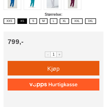
Størrelse
XXS
XS
S
M
L
XL
XXL
3XL
799,-
-
+
Kjøp