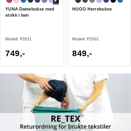
YUNA Damebukse med
HUGO Herrebukse
strikk i ben
Modell:
P2011
Modell:
P2501
749,-
849,-